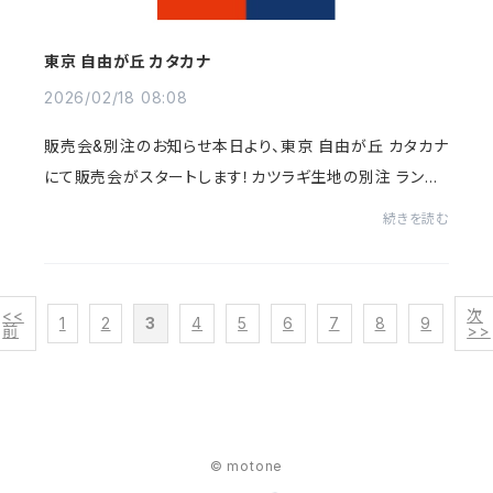
東京 自由が丘 カタカナ
2026/02/18 08:08
販売会&別注のお知らせ本日より、東京 自由が丘 カタカナ
にて販売会がスタートします！カツラギ生地の別注 ランバ
ージャケットの新色や、別注ランバーベストなどズラリと並
続きを読む
んでますので、お近くの皆さまこの...
<<
次
1
2
3
4
5
6
7
8
9
前
>>
© motone