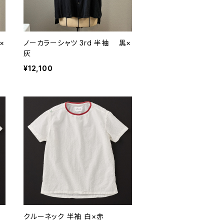
×
ノーカラーシャツ 3rd 半袖 黒×
灰
¥12,100
クルーネック 半袖 白×赤