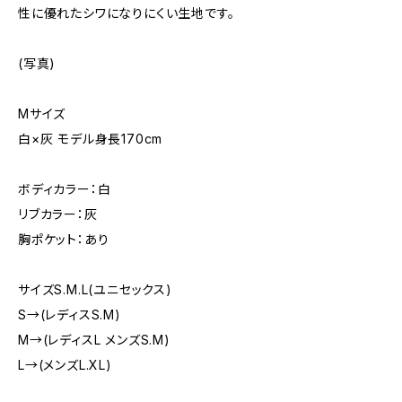
性に優れたシワになりにくい生地です。
(写真)
Mサイズ
白×灰 モデル身長170cm
ボディカラー：白
リブカラー：灰
胸ポケット：あり
サイズS.M.L(ユニセックス)
S→(レディスS.M)
M→(レディスL メンズS.M)
L→(メンズL.XL)