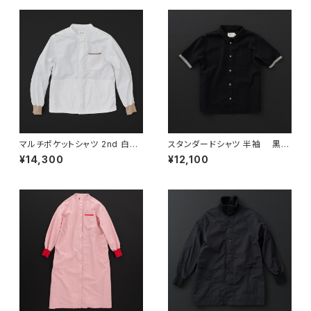
マルチポケットシャツ 2nd 白×
スタンダードシャツ 半袖 黒×
羊+P
灰
¥14,300
¥12,100