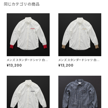
同じカテゴリの商品
メンズ スタンダードシャツ 白×
メンズ スタンダードシャツ 白×
赤
羊
¥13,200
¥13,200