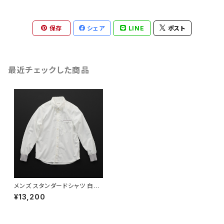
保存
シェア
LINE
ポスト
最近チェックした商品
メンズ スタンダードシャツ 白×
灰
¥13,200