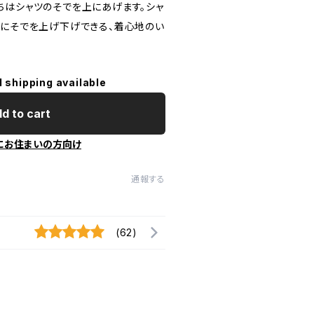
ちはシャツのそでを上にあげます。シャ
単にそでを上げ下げできる、着心地のい
l shipping available
d to cart
にお住まいの方向け
通報する
(62)