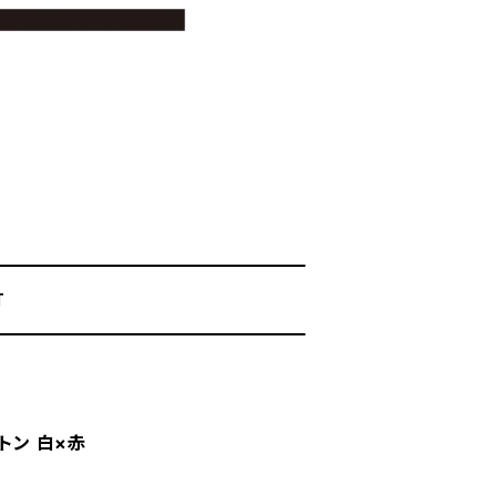
T
トン 白×赤