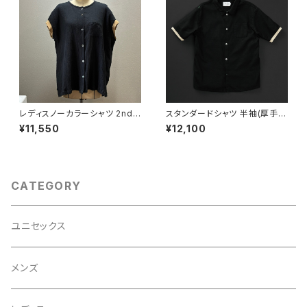
レディスノーカラーシャツ 2nd
スタンダードシャツ 半袖(厚手綿
ノースリーブ 黒×羊
麻) 黒×羊
¥11,550
¥12,100
CATEGORY
ユニセックス
メンズ