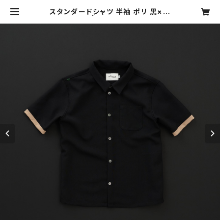
スタンダードシャツ 半袖 ポリ 黒×羊
| motone