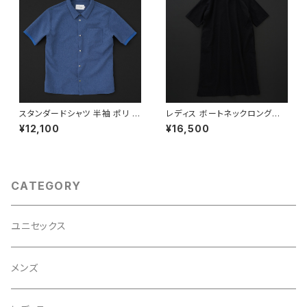
スタンダードシャツ 半袖 ポリ ブ
レディス ボートネックロングワ
ルー
ンピース 7分袖 黒×羊
¥12,100
¥16,500
CATEGORY
ユニセックス
メンズ