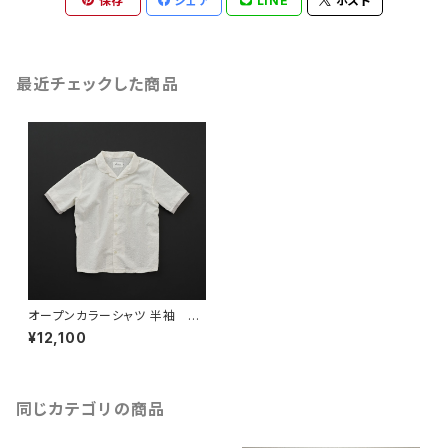
保存
シェア
LINE
ポスト
最近チェックした商品
オープンカラーシャツ 半袖 白
×灰
¥12,100
同じカテゴリの商品