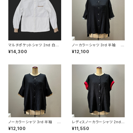
マルチポケットシャツ 2nd 白×
ノーカラーシャツ 3rd 半袖 黒
羊+P
×灰
¥14,300
¥12,100
ノーカラーシャツ 3rd 半袖 黒
レディスノーカラーシャツ 2nd
×羊
ノースリーブ 黒×赤
¥12,100
¥11,550