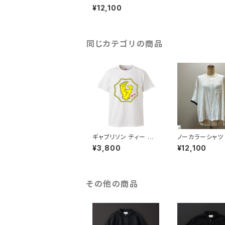
袖 白×灰
¥12,100
同じカテゴリの商品
ギャブリソン ティー ホ
ノーカラーシャツ 
ワイト
半袖 白×黒
¥3,800
¥12,100
その他の商品