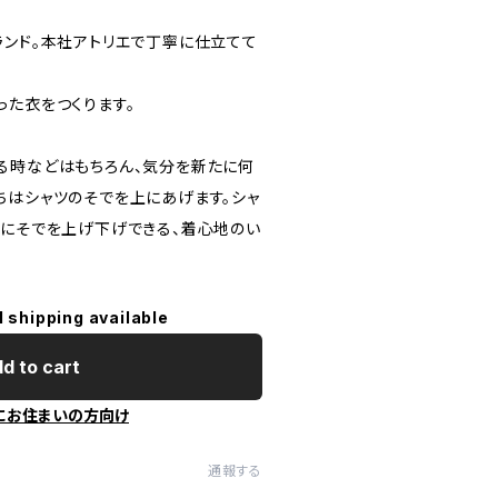
ランド。本社アトリエで丁寧に仕立てて
った衣をつくります。
る時などはもちろん、気分を新たに何
ちはシャツのそでを上にあげます。シャ
単にそでを上げ下げできる、着心地のい
l shipping available
d to cart
にお住まいの方向け
通報する