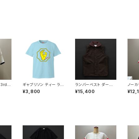
3rd
ギャブリソン ティー ライ
ランバーベスト ダーク
ノーカ
トブルー
ブラウン
半袖
¥3,800
¥15,400
¥12,