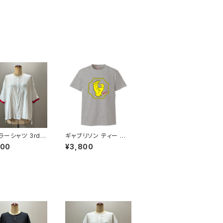
ラーシャツ 3rd
ギャブリソン ティー グ
 白×赤
レー
100
¥3,800