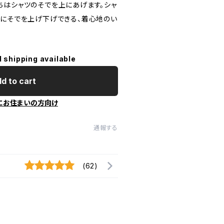
ちはシャツのそでを上にあげます。シャ
単にそでを上げ下げできる、着心地のい
l shipping available
d to cart
にお住まいの方向け
通報する
(62)