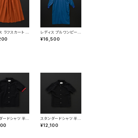
ス ラフスカート オ
レディス プルワンピース
ブルー
200
¥16,500
ダードシャツ 半
スタンダードシャツ 半
黒×赤
袖 ポリ 黒×黒
100
¥12,100