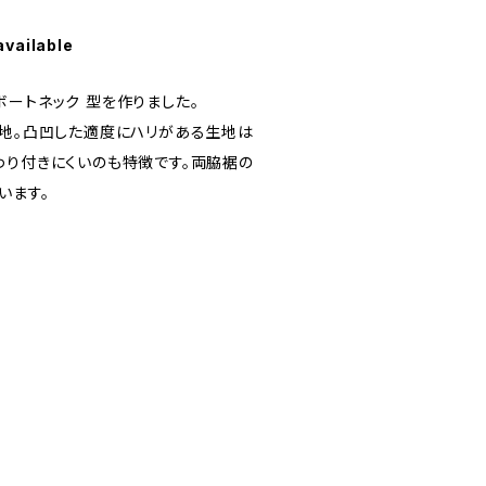
available
ートネック 型を作りました。
生地。凸凹した適度にハリがある生地は
わり付きにくいのも特徴です。両脇裾の
います。