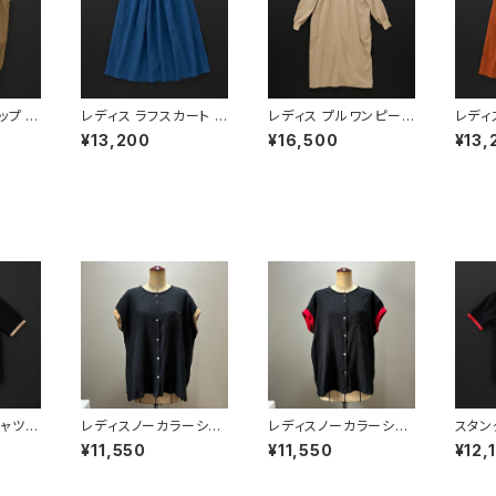
ップ ラ
レディス ラフスカート ブ
レディス プルワンピース
レディ
ルー
ベージュ
レンジ
¥13,200
¥16,500
¥13,
ャツ
レディスノーカラーシャ
レディスノーカラーシャ
スタン
ツ 2nd ノースリーブ
ツ 2nd ノースリーブ
袖 
¥11,550
¥11,550
¥12,
黒×羊
黒×赤