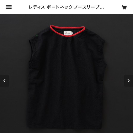
レディス ボートネック ノースリーブ
黒×赤 | motone