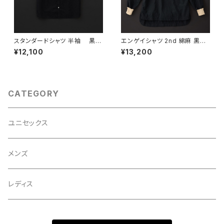
スタンダードシャツ 半袖 黒×
エンゲイシャツ 2nd 綿麻 黒×
赤
羊
¥12,100
¥13,200
CATEGORY
ユニセックス
メンズ
レディス