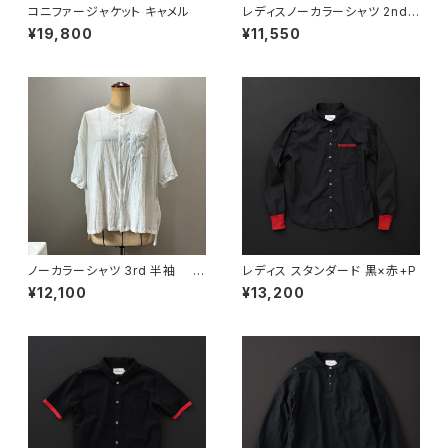
コニファージャケット キャメル
レディスノーカラーシャツ 2nd
ノースリーブ 白×赤
¥19,800
¥11,550
ノーカラーシャツ 3rd 半袖 白
レディス スタンダード 黒×赤+P
×白
¥12,100
¥13,200