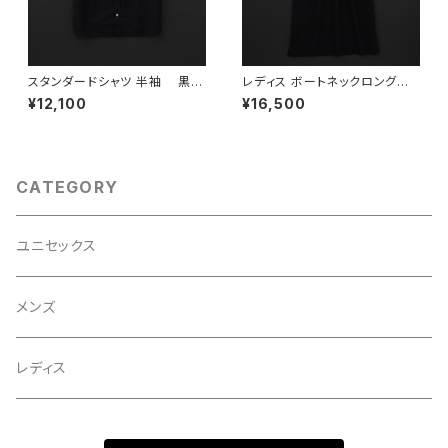
スタンダードシャツ 半袖 黒×
レディス ボートネックロングワ
赤
ンピース 7分袖 黒×羊
¥12,100
¥16,500
CATEGORY
ユニセックス
メンズ
レディス