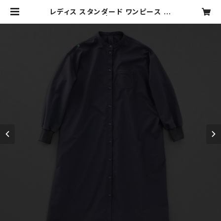
レディス スタンダード ワンピース 黒
×黒+P | motone