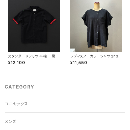
スタンダードシャツ 半袖 黒×
レディスノーカラーシャツ 2nd
赤
ノースリーブ 黒×黒
¥12,100
¥11,550
CATEGORY
ユニセックス
メンズ