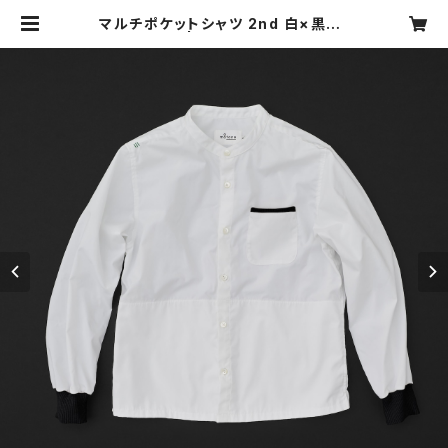
マルチポケットシャツ 2nd 白×黒+P
| motone