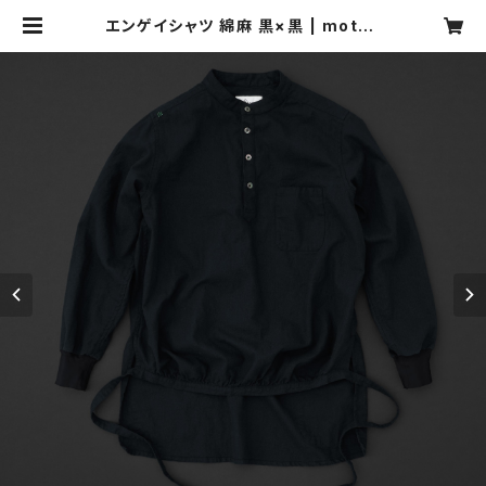
エンゲイシャツ 綿麻 黒×黒 | moton
e