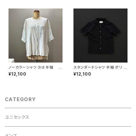
ノーカラーシャツ 3rd 半袖 白
スタンダードシャツ 半袖 ポリ 黒
×白
×黒
¥12,100
¥12,100
CATEGORY
ユニセックス
メンズ