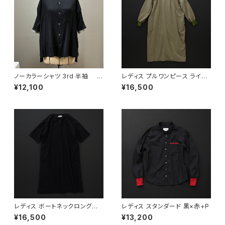
ノーカラーシャツ 3rd 半袖 黒
レディス プルワンピース ライト
×灰
カーキ
¥12,100
¥16,500
レディス ボートネックロングワ
レディス スタンダード 黒×赤+P
ンピース 7分袖 黒×黒
¥16,500
¥13,200