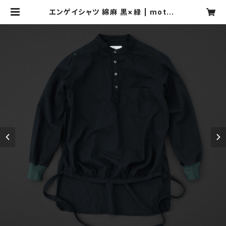
エンゲイシャツ 綿麻 黒×緑 | moton
e