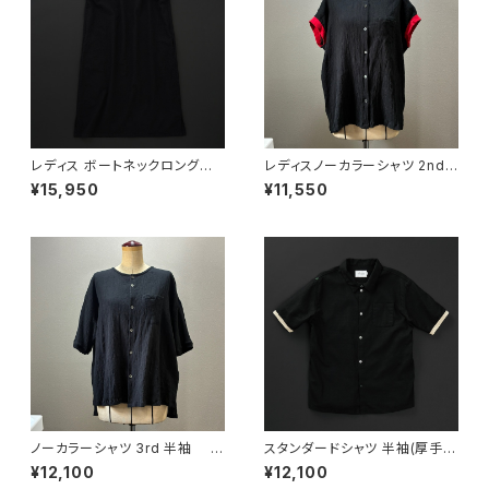
レディス ボートネックロングワ
レディスノーカラーシャツ 2nd
ンピース ノースリーブ 黒×黒
ノースリーブ 黒×赤
¥15,950
¥11,550
ノーカラーシャツ 3rd 半袖 黒
スタンダードシャツ 半袖(厚手綿
×黒
麻) 黒×羊
¥12,100
¥12,100