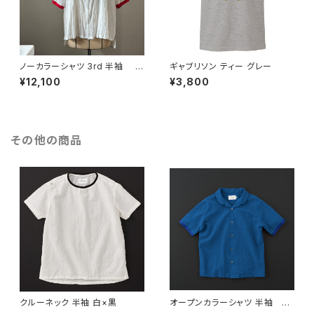
ノーカラーシャツ 3rd 半袖 白
ギャブリソン ティー グレー
×赤
¥12,100
¥3,800
その他の商品
クルーネック 半袖 白×黒
オープンカラーシャツ 半袖 ブ
ルー