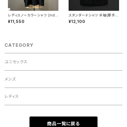
レディスノーカラーシャツ 2nd
スタンダードシャツ 半袖(厚手綿
ノースリーブ 黒×赤
麻) 黒×羊
¥11,550
¥12,100
CATEGORY
ユニセックス
メンズ
レディス
商品一覧に戻る