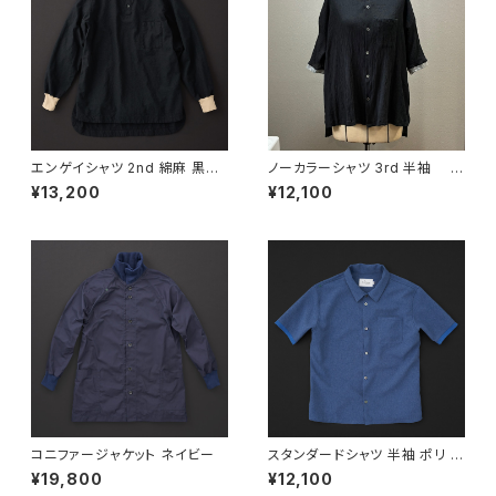
エンゲイシャツ 2nd 綿麻 黒×
ノーカラーシャツ 3rd 半袖 黒
羊
×灰
¥13,200
¥12,100
コニファージャケット ネイビー
スタンダードシャツ 半袖 ポリ ブ
ルー
¥19,800
¥12,100