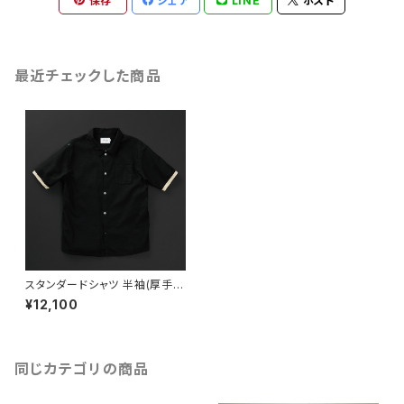
保存
シェア
LINE
ポスト
最近チェックした商品
スタンダードシャツ 半袖(厚手綿
麻) 黒×羊
¥12,100
同じカテゴリの商品