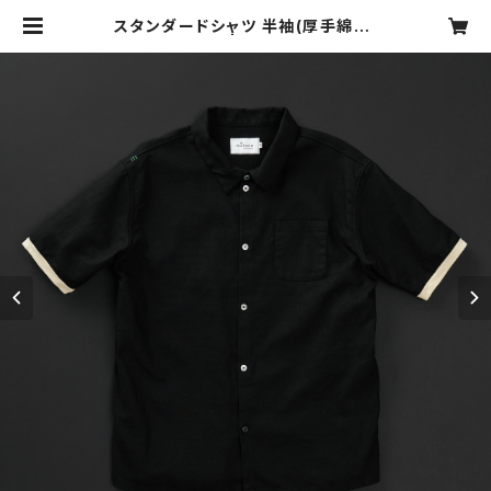
スタンダードシャツ 半袖(厚手綿麻)
黒×羊 | motone