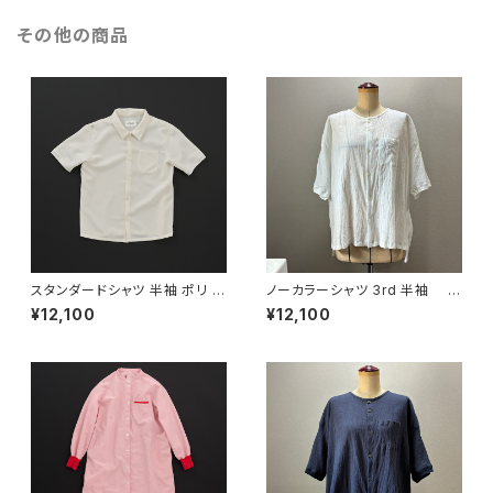
その他の商品
スタンダードシャツ 半袖 ポリ 白
ノーカラーシャツ 3rd 半袖 白
×白
×白
¥12,100
¥12,100