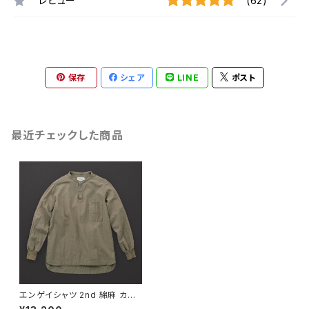
レビュー
(62)
保存
シェア
LINE
ポスト
最近チェックした商品
エンゲイシャツ 2nd 綿麻 カー
キ