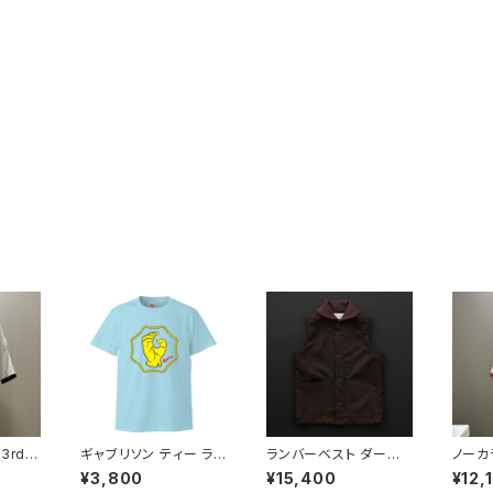
3rd
ギャブリソン ティー ライ
ランバーベスト ダーク
ノーカ
トブルー
ブラウン
半袖
¥3,800
¥15,400
¥12,