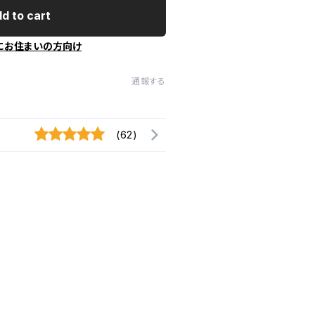
d to cart
にお住まいの方向け
通報する
(62)