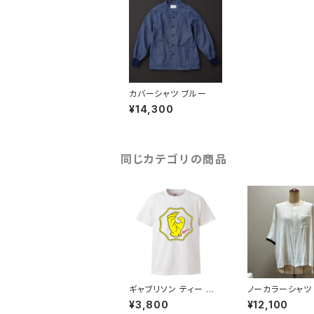
カバーシャツ ブルー
¥14,300
同じカテゴリの商品
ギャブリソン ティー ホ
ノーカラーシャツ 
ワイト
半袖 白×黒
¥3,800
¥12,100