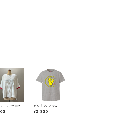
ラーシャツ 3rd
ギャブリソン ティー グ
 白×赤
レー
100
¥3,800