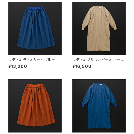
レディス ラフスカート ブルー
レディス プルワンピース ベージ
ュ
¥13,200
¥16,500