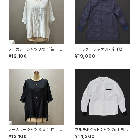
ノーカラーシャツ 3rd 半袖 白
コニファージャケット ネイビー
×白
¥12,100
¥19,800
ノーカラーシャツ 3rd 半袖 黒
マルチポケットシャツ 2nd 白×
×灰
黒+P
¥12,100
¥14,300