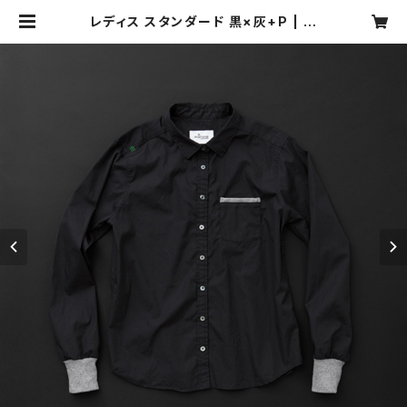
レディス スタンダード 黒×灰+P | m
otone