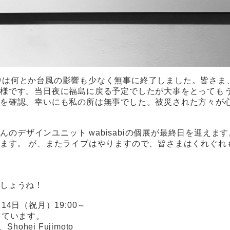
 会期中は何とか台風の影響も少なく無事に終了しました。皆さ
れ様です。当日夜に福島に戻る予定でしたが大事をとっても
態を確認。幸いにも私の所は無事でした。被災された方々が
ビさんのデザインユニット wabisabiの個展が最終日を迎え
ます。 が、またライブはやりますので、皆さまはくれぐれ
しょうね！
4日（祝月）19:00～
しています。
ohei Fujimoto