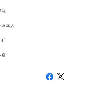
家電
 小倉本店
が丘
本店