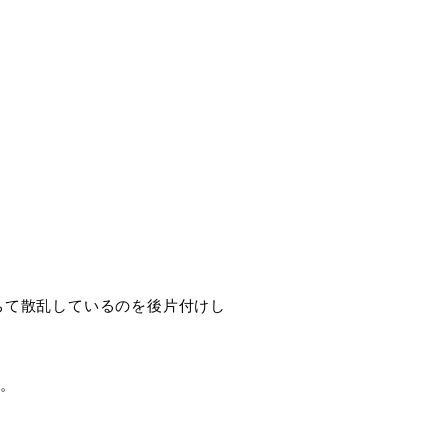
落ちて散乱しているのを後片付けし
す。