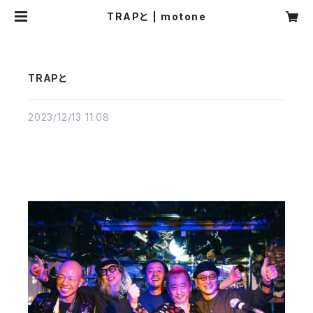
TRAPと | motone
TRAPと
2023/12/13 11:08