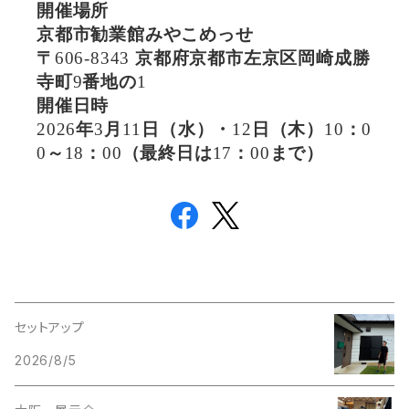
開催場所
京都市勧業館みやこめっせ
〒
606-8343
京都府京都市左京区岡崎成勝
寺町
9
番地の
1
開催日時
2026
年
3
月
11
日（水）・
12
日（木）
10
：
0
0
～
18
：
00
（最終日は
17
：
00
まで）
セットアップ
2026/8/5