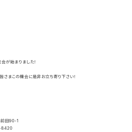
売会が始まりました！
の皆さまこの機会に是非お立ち寄り下さい！
前田90-1
-8420