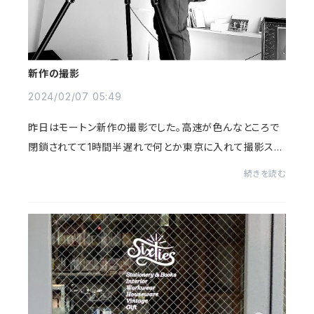
新作の撮影
2024/02/07 05:49
昨日はモートン新作の撮影でした。高速が色んなところで
閉鎖されてて1時間半遅れで何とか東京に入れて撮影スタ
ート。 テキパキ.テキパキ！ 良い写真も撮れて、いつもと
続きを読む
同じ時間に終了。みんな流石でした！ い...